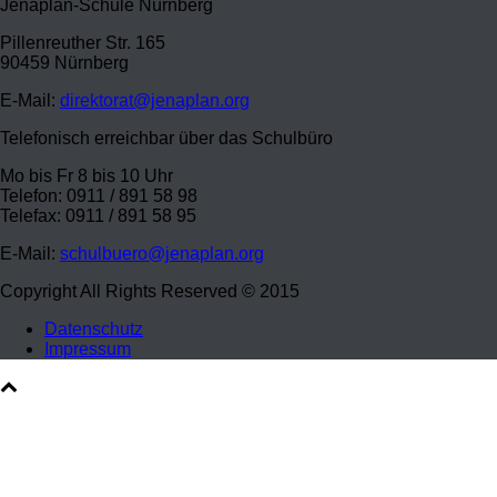
Jenaplan-Schule Nürnberg
Pillenreuther Str. 165
90459 Nürnberg
E-Mail:
direktorat@jenaplan.org
Telefonisch erreichbar über das Schulbüro
Mo bis Fr 8 bis 10 Uhr
Telefon: 0911 / 891 58 98
Telefax: 0911 / 891 58 95
E-Mail:
schulbuero@jenaplan.org
Copyright All Rights Reserved © 2015
Datenschutz
Impressum