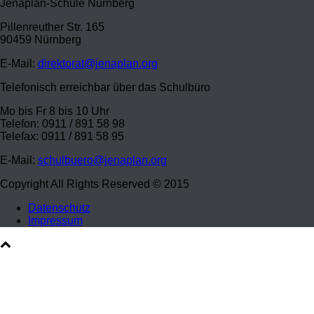
Jenaplan-Schule Nürnberg
Pillenreuther Str. 165
90459 Nürnberg
E-Mail:
direktorat@jenaplan.org
Telefonisch erreichbar über das Schulbüro
Mo bis Fr 8 bis 10 Uhr
Telefon: 0911 / 891 58 98
Telefax: 0911 / 891 58 95
E-Mail:
schulbuero@jenaplan.org
Copyright All Rights Reserved © 2015
Datenschutz
Impressum