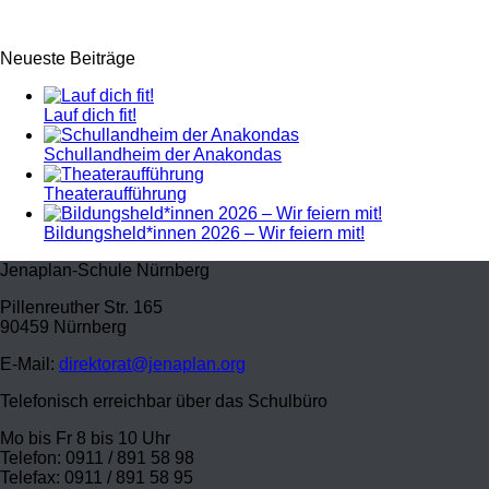
Neueste Beiträge
Lauf dich fit!
Schullandheim der Anakondas
Theateraufführung
Bildungsheld*innen 2026 – Wir feiern mit!
Jenaplan-Schule Nürnberg
Pillenreuther Str. 165
90459 Nürnberg
E-Mail:
direktorat@jenaplan.org
Telefonisch erreichbar über das Schulbüro
Mo bis Fr 8 bis 10 Uhr
Telefon: 0911 / 891 58 98
Telefax: 0911 / 891 58 95