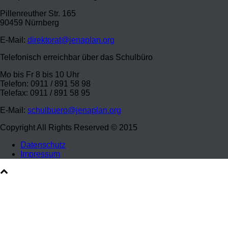
Pillenreuther Str. 165
90459 Nürnberg
E-Mail:
direktorat@jenaplan.org
Telefonisch erreichbar über das Schulbüro
Mo bis Fr 8 bis 10 Uhr
Telefon: 0911 / 891 58 98
Telefax: 0911 / 891 58 95
E-Mail:
schulbuero@jenaplan.org
Copyright All Rights Reserved © 2015
Datenschutz
Impressum