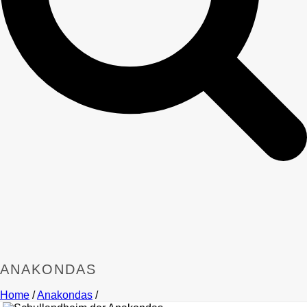
ANAKONDAS
Home
/
Anakondas
/