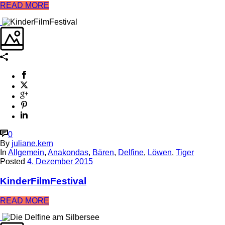
READ MORE
0
By
juliane.kern
In
Allgemein
,
Anakondas
,
Bären
,
Delfine
,
Löwen
,
Tiger
Posted
4. Dezember 2015
KinderFilmFestival
READ MORE