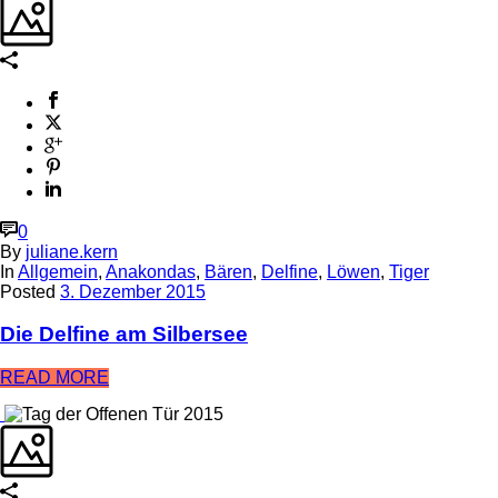
0
By
juliane.kern
In
Allgemein
,
Anakondas
,
Bären
,
Delfine
,
Löwen
,
Tiger
Posted
3. Dezember 2015
Die Delfine am Silbersee
READ MORE