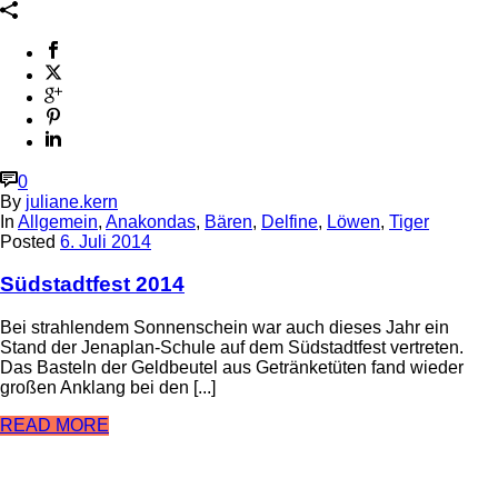
0
By
juliane.kern
In
Allgemein
,
Anakondas
,
Bären
,
Delfine
,
Löwen
,
Tiger
Posted
6. Juli 2014
Südstadtfest 2014
Bei strahlendem Sonnenschein war auch dieses Jahr ein
Stand der Jenaplan-Schule auf dem Südstadtfest vertreten.
Das Basteln der Geldbeutel aus Getränketüten fand wieder
großen Anklang bei den [...]
READ MORE