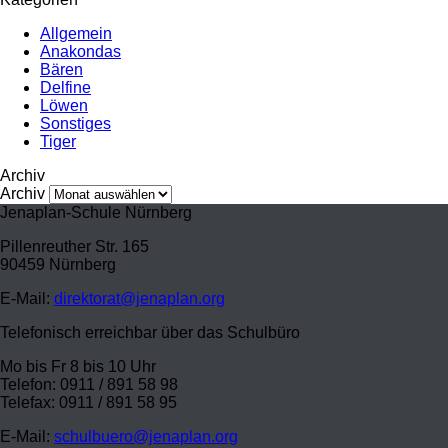
Allgemein
Anakondas
Bären
Delfine
Löwen
Sonstiges
Tiger
Archiv
Archiv
Jenaplan-Schule Nürnberg
Pillenreuther Str. 165
90459 Nürnberg
E-Mail:
direktorat@jenaplan.org
Telefonisch erreichbar über das Schulbüro
Mo bis Fr 8 bis 10 Uhr
Telefon: 0911 / 891 58 98
Telefax: 0911 / 891 58 95
E-Mail:
schulbuero@jenaplan.org