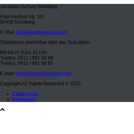
Jenaplan-Schule Nürnberg
Pillenreuther Str. 165
90459 Nürnberg
E-Mail:
direktorat@jenaplan.org
Telefonisch erreichbar über das Schulbüro
Mo bis Fr 8 bis 10 Uhr
Telefon: 0911 / 891 58 98
Telefax: 0911 / 891 58 95
E-Mail:
schulbuero@jenaplan.org
Copyright All Rights Reserved © 2015
Datenschutz
Impressum