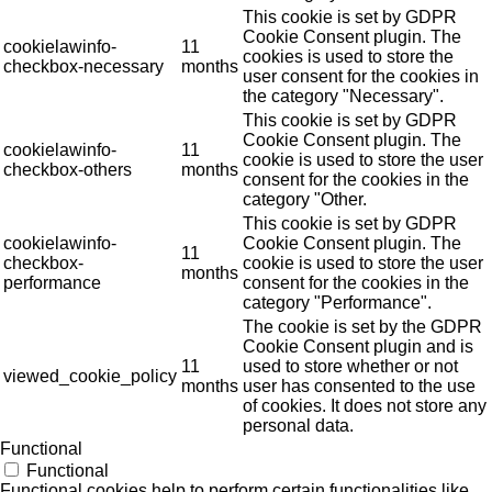
This cookie is set by GDPR
Cookie Consent plugin. The
cookielawinfo-
11
cookies is used to store the
checkbox-necessary
months
user consent for the cookies in
the category "Necessary".
This cookie is set by GDPR
Cookie Consent plugin. The
cookielawinfo-
11
cookie is used to store the user
checkbox-others
months
consent for the cookies in the
category "Other.
This cookie is set by GDPR
cookielawinfo-
Cookie Consent plugin. The
11
checkbox-
cookie is used to store the user
months
performance
consent for the cookies in the
category "Performance".
The cookie is set by the GDPR
Cookie Consent plugin and is
11
used to store whether or not
viewed_cookie_policy
months
user has consented to the use
of cookies. It does not store any
personal data.
Functional
Functional
Functional cookies help to perform certain functionalities like