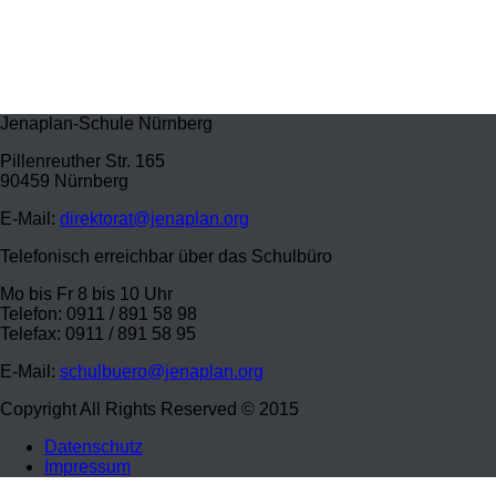
Jenaplan-Schule Nürnberg
Pillenreuther Str. 165
90459 Nürnberg
E-Mail:
direktorat@jenaplan.org
Telefonisch erreichbar über das Schulbüro
Mo bis Fr 8 bis 10 Uhr
Telefon: 0911 / 891 58 98
Telefax: 0911 / 891 58 95
E-Mail:
schulbuero@jenaplan.org
Copyright All Rights Reserved © 2015
Datenschutz
Impressum